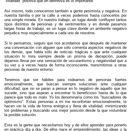
"vitalidad" positiva que en definitiva es lo importante.
Así mismo, todo conocemos también a gente pesimista y negativa. En
nuestra familia o por la calle a veces podemos hasta conocerlos por
una simple mirada. En nuestro trabajo, un lugar donde confluyen tantos
tipos distintos de personas y de sentimientos y en donde pasamos
largas horas de trabajo, es un lugar clave donde un ambiente negativo
perjudica muy especialmente a cada uno de nosotros.
Si lo pensamos, seguro que nos acordamos que después de mantener
una conversación con alguien que sólo comenta aspectos negativos de
los demás, que habla sólo de noticias trágicas o que ante cualquier
situación lo mira siempre desde un prisma de decepción, puede
dejarnos llevar por una sensación de oscurantismo y negatividad que a
su vez y a veces hasta de forma inconsciente, transmitimos a otras
personas de nuestro entorno.
Tenemos que ser hábiles para rodearnos de personas fuertes
emocionalmente, que buscan siempre soluciones ante cualquier
dificultad, que no se paran a pensar en lo negativo de aquello que les
sucede, sino que aspiran a encontrar lo beneficioso hasta de lo que
parece que todo es malo. Yo los denominaría como los "buscadores de
optimismo". Estas personas a mí me reconfortan emocionalmente, te
hacen ver la vida de forma enérgica y llena de vitalidad, minimizando
los problemas y buscando una mejor posición desde la que vislumbrar
la posible solución.
Esta es la gente que necesitamos hoy y de ellos aprender para ponerlo
en práctica día a día. De ellos nace el emprendimiento, las ideas y la